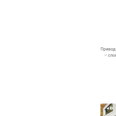
Привод
– спо