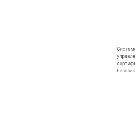
Систем
управле
сертиф
безопа