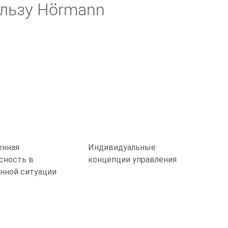
ользу Hörmann
енная
Индивидуальные
сность в
концепции управления
нной ситуации