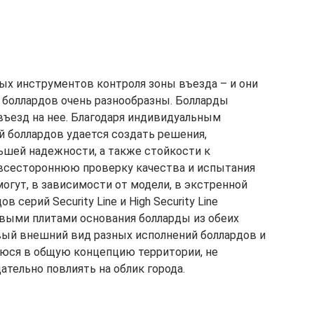
ых инструментов контроля зоны въезда – и они
 боллардов очень разнообразны. Болларды
въезд на нее. Благодаря индивидуальным
й боллардов удается создать решения,
ьшей надежности, а также стойкости к
всестороннюю проверку качества и испытания
огут, в зависимости от модели, в экстренной
серий Security Line и High Security Line
овыми плитами основания болларды из обеих
вый внешний вид разных исполнений боллардов и
уюся в общую концепцию территории, не
тельно повлиять на облик города.