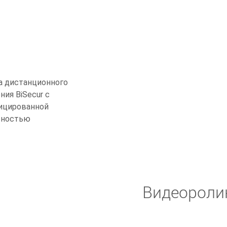
а дистанционного
ния BiSecur с
ицированной
сностью
Видеороли